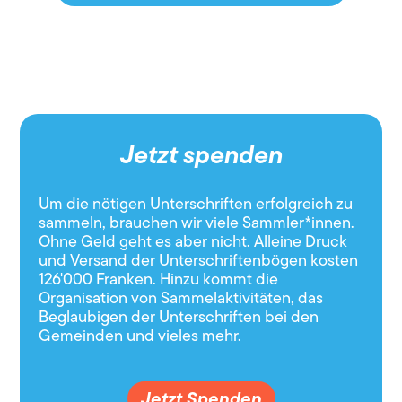
Jetzt spenden
Um die nötigen Unterschriften erfolgreich zu
sammeln, brauchen wir viele Sammler*innen.
Ohne Geld geht es aber nicht. Alleine Druck
und Versand der Unterschriftenbögen kosten
126'000 Franken. Hinzu kommt die
Organisation von Sammelaktivitäten, das
Beglaubigen der Unterschriften bei den
Gemeinden und vieles mehr.
Jetzt Spenden