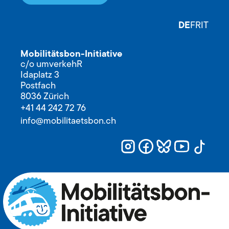
DE
FR
IT
Mobilitätsbon-Initiative
c/o umverkehR
Idaplatz 3
Postfach
8036 Zürich
+41 44 242 72 76
info@mobilitaetsbon.ch