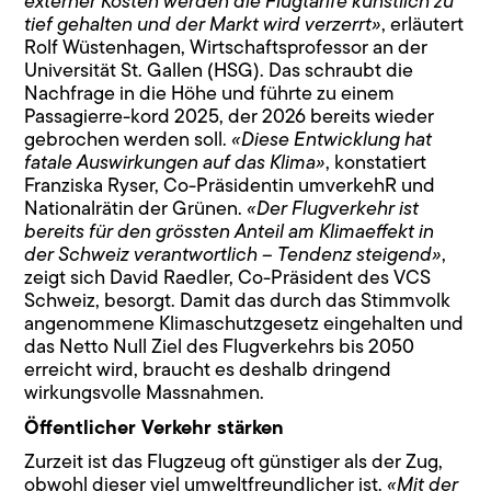
externer Kosten werden die Flugtarife künstlich zu
tief gehalten und der Markt wird verzerrt»
, erläutert
Rolf Wüstenhagen, Wirtschaftsprofessor an der
Universität St. Gallen (HSG). Das schraubt die
Nachfrage in die Höhe und führte zu einem
Passagierre-kord 2025, der 2026 bereits wieder
gebrochen werden soll.
«Diese Entwicklung hat
fatale Auswirkungen auf das Klima»
, konstatiert
Franziska Ryser, Co-Präsidentin umverkehR und
Nationalrätin der Grünen.
«Der Flugverkehr ist
bereits für den grössten Anteil am Klimaeffekt in
der Schweiz verantwortlich – Tendenz steigend»
,
zeigt sich David Raedler, Co-Präsident des VCS
Schweiz, besorgt. Damit das durch das Stimmvolk
angenommene Klimaschutzgesetz eingehalten und
das Netto Null Ziel des Flugverkehrs bis 2050
erreicht wird, braucht es deshalb dringend
wirkungsvolle Massnahmen.
Öffentlicher Verkehr stärken
Zurzeit ist das Flugzeug oft günstiger als der Zug,
obwohl dieser viel umweltfreundlicher ist.
«Mit der